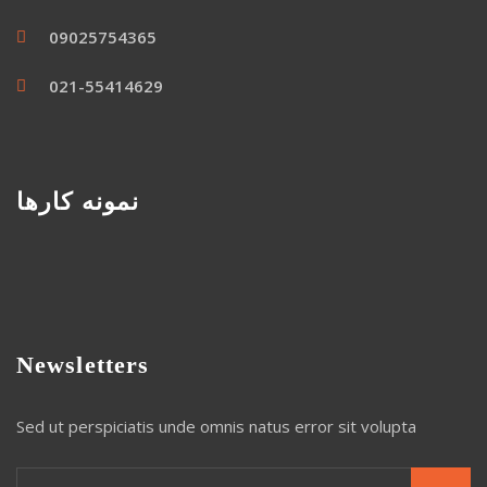
09025754365
021-55414629
نمونه کارها
Newsletters
Sed ut perspiciatis unde omnis natus error sit volupta