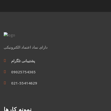
دارای نماد اعتماد الکترونیکی
پشتیبانی تلگرام
09025754365
021-55414629
نمونه کارها