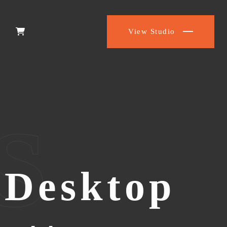
View Studio
s
 Desktop