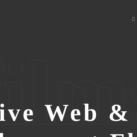
film
ive Web &