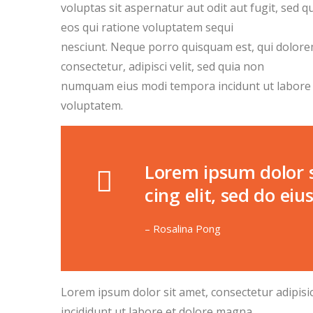
voluptas sit aspernatur aut odit aut fugit, sed
eos qui ratione voluptatem sequi
nesciunt. Neque porro quisquam est, qui dolore
consectetur, adipisci velit, sed quia non
numquam eius modi tempora incidunt ut labore
voluptatem.
Lorem ipsum dolor s
cing elit, sed do e
– Rosalina Pong
Lorem ipsum dolor sit amet, consectetur adipisi
incididunt ut labore et dolore magna