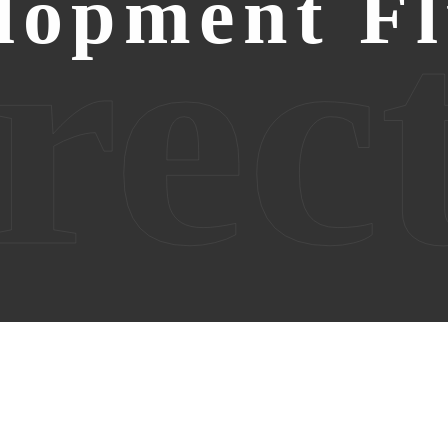
lopment Fl
rec