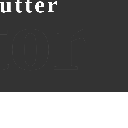
utter
tor