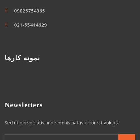
09025754365
021-55414629
نمونه کارها
Newsletters
Sed ut perspiciatis unde omnis natus error sit volupta