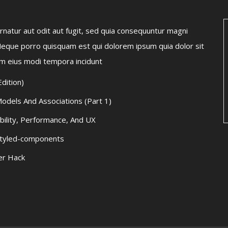
natur aut odit aut fugit, sed quia consequuntur magni
Neque porro quisquam est qui dolorem ipsum quia dolor sit
am eius modi tempora incidunt
dition)
odels And Associations (Part 1)
bility, Performance, And UX
styled-components
er Hack