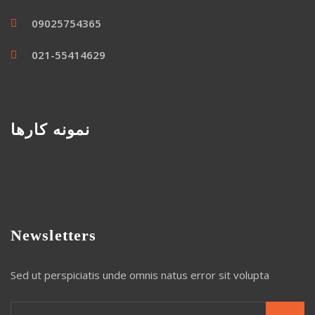
09025754365
021-55414629
نمونه کارها
Newsletters
Sed ut perspiciatis unde omnis natus error sit volupta