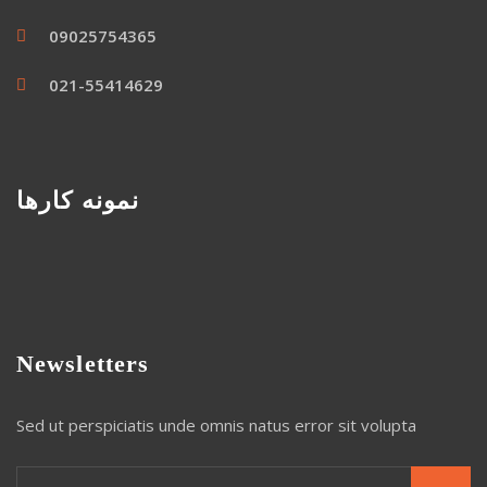
09025754365
021-55414629
نمونه کارها
Newsletters
Sed ut perspiciatis unde omnis natus error sit volupta