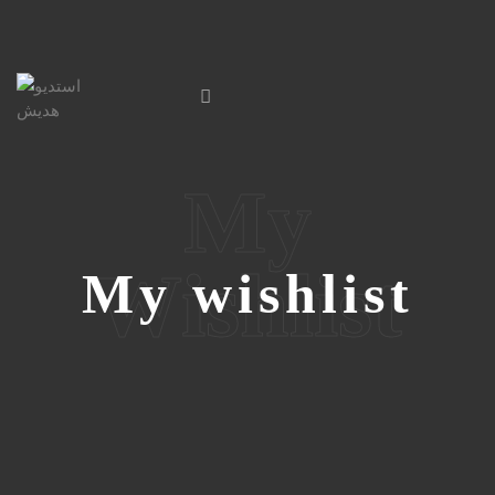
My
Wishlist
My wishlist