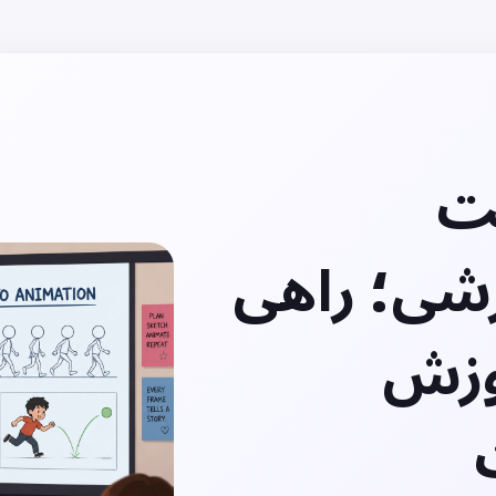
ت
شی؛ راهی
وزش